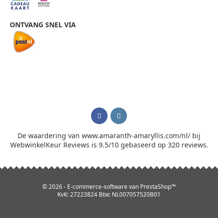
ONTVANG SNEL VIA
De waardering van www.amaranth-amaryllis.com/nl/ bij
WebwinkelKeur Reviews
is 9.5/10 gebaseerd op 320 reviews.
© 2026 - E-commerce-software van PrestaShop™
KvK: 27223824 Btw: NL007057520B01