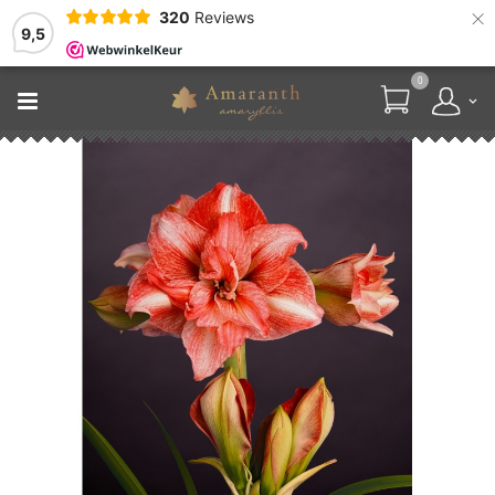
×
320
Reviews
9,5
0