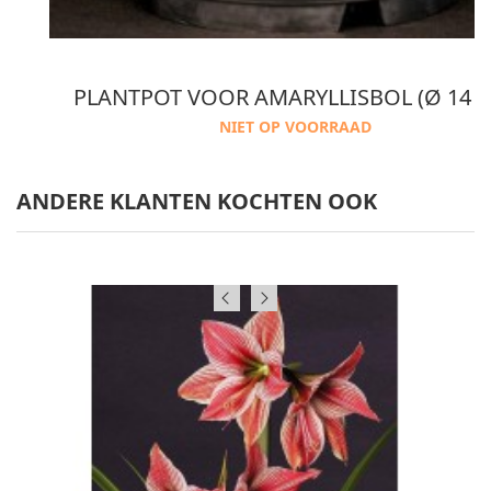
OTGROND
PLANTPOT VOOR AMARYLLISBOL (Ø 14 
NIET OP VOORRAAD
ANDERE KLANTEN KOCHTEN OOK