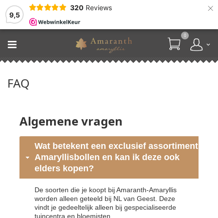
×
320
Reviews
9,5
0
FAQ
Algemene vragen
Wat betekent een exclusief assortiment
Amaryllisbollen en kan ik deze ook
elders kopen?
De soorten die je koopt bij Amaranth-Amaryllis
worden alleen geteeld bij NL van Geest. Deze
vindt je gedeeltelijk alleen bij gespecialiseerde
tuincentra en bloemisten.