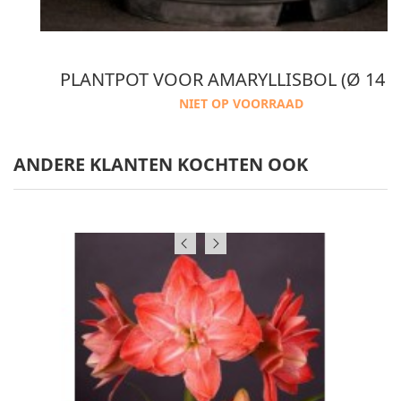
OTGROND
PLANTPOT VOOR AMARYLLISBOL (Ø 14 
NIET OP VOORRAAD
ANDERE KLANTEN KOCHTEN OOK