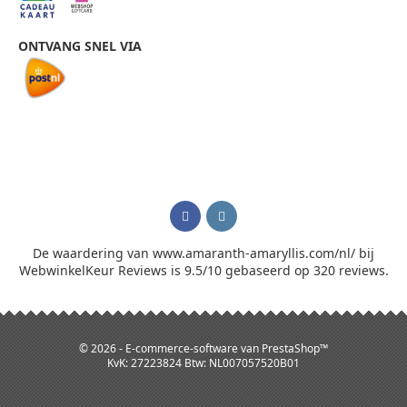
ONTVANG SNEL VIA
De waardering van www.amaranth-amaryllis.com/nl/ bij
WebwinkelKeur Reviews
is 9.5/10 gebaseerd op 320 reviews.
© 2026 - E-commerce-software van PrestaShop™
KvK: 27223824 Btw: NL007057520B01