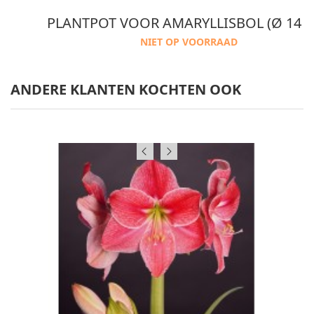
OTGROND
PLANTPOT VOOR AMARYLLISBOL (Ø 14 
NIET OP VOORRAAD
ANDERE KLANTEN KOCHTEN OOK