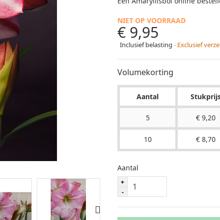
Een Amaryllisbol online beste
NIET OP VOORRAAD
€ 9,95
Inclusief belasting
Exclusief ver
Volumekorting
Aantal
Stukprij
5
€ 9,20
10
€ 8,70
Aantal