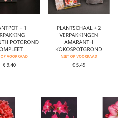
ANTPOT + 1
PLANTSCHAAL + 2
RPAKKING
VERPAKKINGEN
NTH POTGROND
AMARANTH
OMPLEET
KOKOSPOTGROND
T OP VOORRAAD
NIET OP VOORRAAD
Prijs
Prijs
€ 3,40
€ 5,45