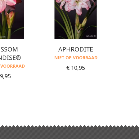
OSSOM
APHRODITE
HAPP
NDISE®
NIET OP VOORRAAD
NIET
P VOORRAAD
Prijs
€ 10,95
ijs
 9,95