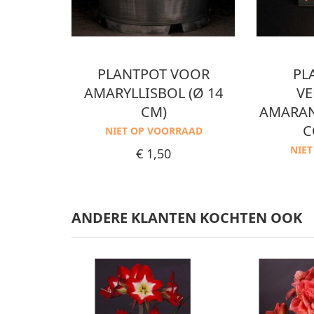
PLANTPOT VOOR
PL
AMARYLLISBOL (Ø 14
VE
CM)
AMARA
C
NIET OP VOORRAAD
Prijs
NIE
€ 1,50
ANDERE KLANTEN KOCHTEN OOK