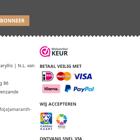
yllis | N.L. van
BETAAL VEILIG MET
g 86
avenzande
WIJ ACCEPTEREN
nfo[a]amaranth-
m
ONTVANG SNEL VIA