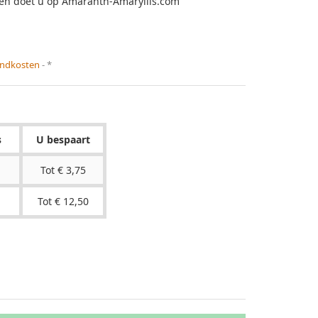
llen doet u op Amaranth-Amaryllis.com
zendkosten
*
s
U bespaart
Tot € 3,75
Tot € 12,50