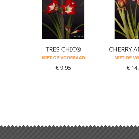
 + 1
TRES CHIC®
CHERRY 
ING
NIET OP VOORRAAD
NIET OP V
TH
Prijs
Prijs
€ 9,95
€ 14
ND
ET
RRAAD