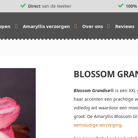
Direct
van de kweker
100%
kopen
Amaryllis verzorgen
Over ons
Reviews
BLOSSOM GRA
Blossom Grandise®
is een XXL 
haar accenten een prachtige v
volledig wit waardoor een mooi
groot. De Amaryllis Blossom Gr
eenvoudige verzorging
.