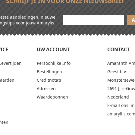
SCHRIJF JE IN VOOR ONZE NIEUWSBRIEF
 beste aanbiedingen, nieuwe
ngstips voor jouw Amarylis.
ICE
UW ACCOUNT
CONTACT
Levertijden
Persoonlijke Info
Amaranth Amar
Bestellingen
Geest b.v.
aarden
Creditnota's
Monstersewe
Adressen
2691 JJ ‘s-Gr
Waardebonnen
Nederland
E-mail ons:
i
amaryllis.co
hten