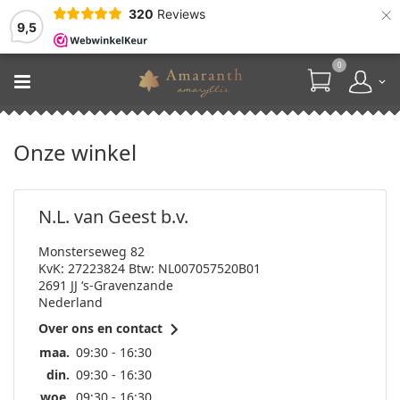
×
320
Reviews
9,5
0
Onze winkel
N.L. van Geest b.v.
Monsterseweg 82
KvK: 27223824 Btw: NL007057520B01
2691 JJ ‘s-Gravenzande
Nederland

Over ons en contact
maa.
09:30 - 16:30
din.
09:30 - 16:30
woe.
09:30 - 16:30