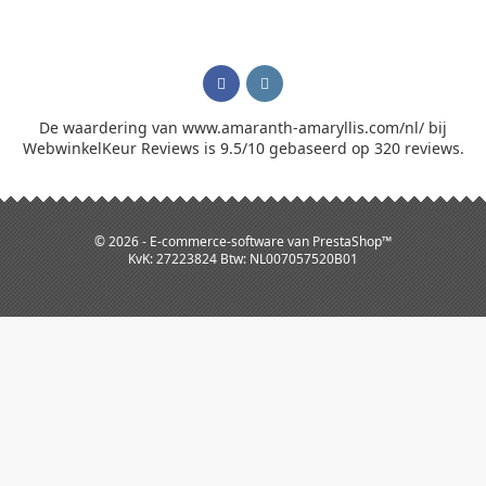
De waardering van www.amaranth-amaryllis.com/nl/ bij
WebwinkelKeur Reviews
is 9.5/10 gebaseerd op 320 reviews.
© 2026 - E-commerce-software van PrestaShop™
KvK: 27223824 Btw: NL007057520B01