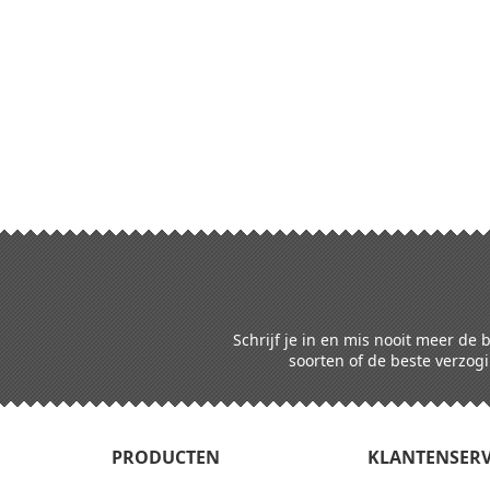
AGEN
IN WINKELWAGEN
Schrijf je in en mis nooit meer de
soorten of de beste verzogi
PRODUCTEN
KLANTENSERV