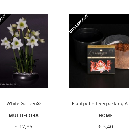
OCHT
UITVERKOCHT
White Garden®
MULTIFLORA
HOME
€ 12,95
€ 3,40