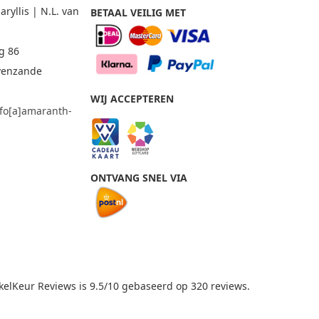
yllis | N.L. van
BETAAL VEILIG MET
g 86
avenzande
WIJ ACCEPTEREN
nfo[a]amaranth-
m
ONTVANG SNEL VIA
elKeur Reviews
is 9.5/10 gebaseerd op 320 reviews.