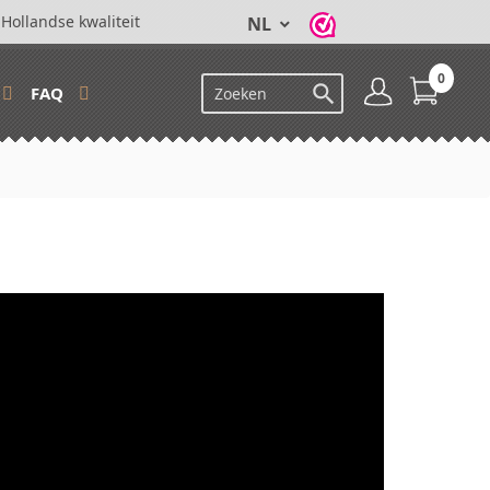
Hollandse kwaliteit
NL
0

FAQ