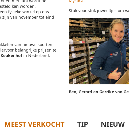
Mystica
.
ot en met Juni wordt de
esteld kan worden.
Stuk voor stuk juweeltjes om v
een fysieke winkel op ons
p zijn van november tot eind
ikkelen van nieuwe soorten
ervoor belangrijke prijzen te
e
Keukenhof
in Nederland.
Ben, Gerard en Gerrike van Ge
MEEST VERKOCHT
TIP
NIEUW