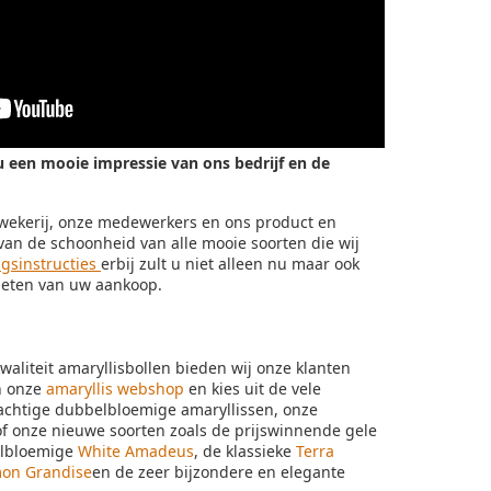
u een mooie impressie van ons bedrijf en de
skwekerij, onze medewerkers en ons product en
van de schoonheid van alle mooie soorten die wij
ngsinstructies
erbij zult u niet alleen nu maar ook
ieten van uw aankoop.
liteit amaryllisbollen bieden wij onze klanten
in onze
amaryllis webshop
en kies uit de vele
rachtige dubbelbloemige amaryllissen, onze
f onze nieuwe soorten zoals de prijswinnende gele
elbloemige
White Amadeus
, de klassieke
Terra
on Grandise
en de zeer bijzondere en elegante