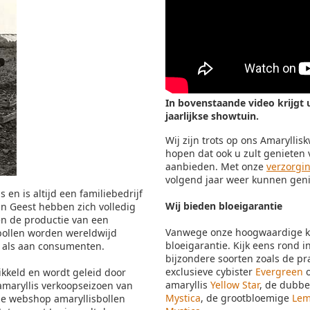
In bovenstaande video krijgt 
jaarlijkse showtuin.
Wij zijn trots op ons Amarylli
hopen dat ook u zult genieten 
aanbieden. Met onze
verzorgi
volgend jaar weer kunnen gen
 en is altijd een familiebedrijf
Wij bieden bloeigarantie
n Geest hebben zich volledig
en de productie van een
Vanwege onze hoogwaardige kwa
bollen worden wereldwijd
bloeigarantie. Kijk eens rond 
n als aan consumenten.
bijzondere soorten zoals de p
exclusieve cybister
Evergreen
o
kkeld en wordt geleid door
amaryllis
Yellow Star
, de dubb
 amaryllis verkoopseizoen van
Mystica
, de grootbloemige
Lem
ze webshop amaryllisbollen