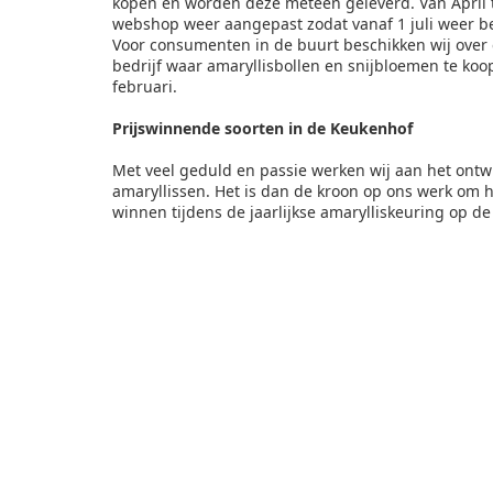
kopen en worden deze meteen geleverd. Van April t
webshop weer aangepast zodat vanaf 1 juli weer b
Voor consumenten in de buurt beschikken wij over 
bedrijf waar amaryllisbollen en snijbloemen te koo
februari.
Prijswinnende soorten in de Keukenhof
Met veel geduld en passie werken wij aan het ontw
amaryllissen. Het is dan de kroon op ons werk om hi
winnen tijdens de jaarlijkse amarylliskeuring op d