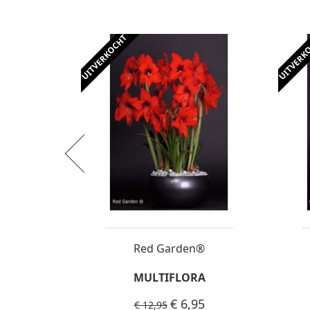
UITVERKOCHT
UITVERK
Plantpot voor Amaryllisbol (Ø 14 cm)
Red Garden®
MULTIFLORA
€ 6,95
€ 12,95