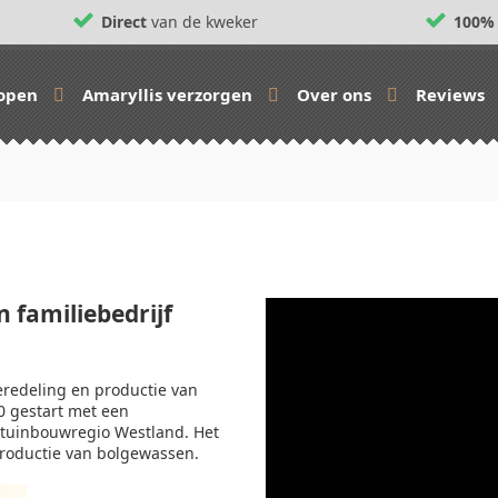
Direct
van de kweker
100%
kopen
Amaryllis verzorgen
Over ons
Reviews
 familiebedrijf
veredeling en productie van
0 gestart met een
e tuinbouwregio Westland. Het
productie van bolgewassen.