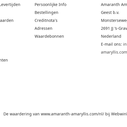
Levertijden
Persoonlijke Info
Amaranth Amar
Bestellingen
Geest b.v.
aarden
Creditnota's
Monstersewe
Adressen
2691 JJ ‘s-Gr
Waardebonnen
Nederland
E-mail ons:
i
amaryllis.co
hten
De waardering van www.amaranth-amaryllis.com/nl/ bij
Webwink