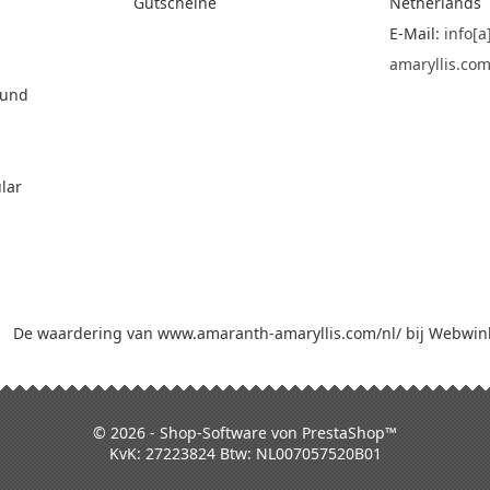
Gutscheine
Netherlands
E-Mail:
info[
amaryllis.co
 und
lar
De waardering van www.amaranth-amaryllis.com/nl/ bij
Webwink
© 2026 - Shop-Software von PrestaShop™
KvK: 27223824 Btw: NL007057520B01