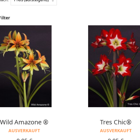
ilter
Wild Amazone ®
Tres Chic®
AUSVERKAUFT
AUSVERKAUFT
Preis
Preis