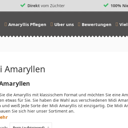
Direkt
vom Züchter
100% Nie
n
Amaryllis Pflegen
Uber uns
Bewertungen
Vie
i Amaryllen
 Amaryllen
ie die Amaryllis mit klassischem Format und möchten Sie eine Ama
en etwas für Sie. Sie haben die Wahl aus verschiedenen Midi Ama
sa und weiß Jede Sorte der Midi Amaryllis ist einzigartig. Die Mid
hauen Sie sich hier unser Sortiment an.
ehr
nach:
Preis (aufsteigend)