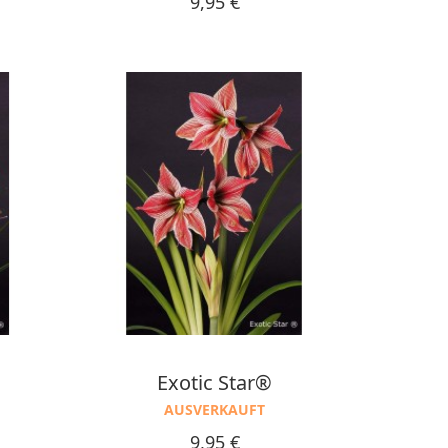
9,95 €
Exotic Star®
AUSVERKAUFT
Preis
9,95 €