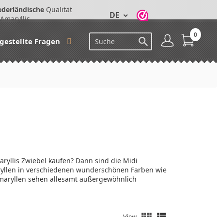
derländische
Qualität
DE
Amaryllis
0

lgestellte Fragen
ryllis Zwiebel kaufen? Dann sind die Midi
ryllen in verschiedenen wunderschönen Farben wie
i Amaryllen sehen allesamt außergewöhnlich


View