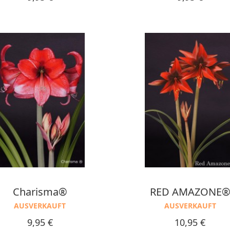
Charisma®
RED AMAZONE
AUSVERKAUFT
AUSVERKAUFT
Preis
Preis
9,95 €
10,95 €