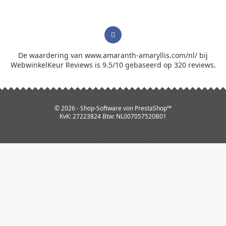
De waardering van www.amaranth-amaryllis.com/nl/ bij
WebwinkelKeur Reviews
is 9.5/10 gebaseerd op 320 reviews.
© 2026 - Shop-Software von PrestaShop™
KvK: 27223824 Btw: NL007057520B01