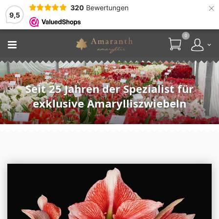
×
320
Bewertungen
9,5
0
Seit 25 Jahren der Spezialist für
exklusive Amarylliszwiebeln