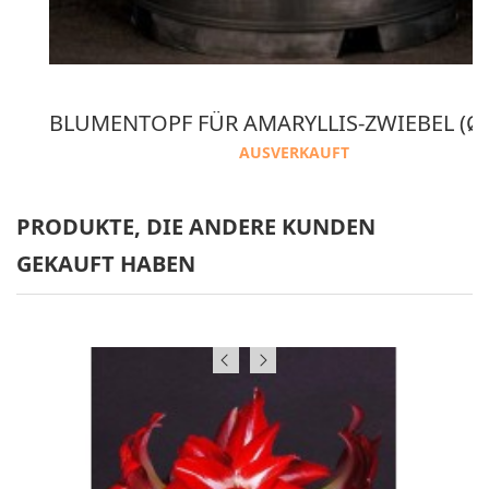
 2 VERPACKUNG AMARANTH KOKOSNUSS ERDE
AUSVERKAUFT
PRODUKTE, DIE ANDERE KUNDEN
GEKAUFT HABEN