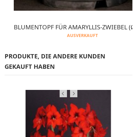
 2 VERPACKUNG AMARANTH KOKOSNUSS ERDE
AUSVERKAUFT
PRODUKTE, DIE ANDERE KUNDEN
GEKAUFT HABEN