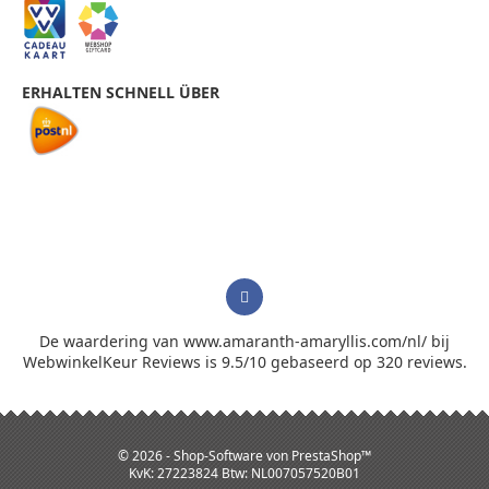
ERHALTEN SCHNELL ÜBER
De waardering van www.amaranth-amaryllis.com/nl/ bij
WebwinkelKeur Reviews
is 9.5/10 gebaseerd op 320 reviews.
© 2026 - Shop-Software von PrestaShop™
KvK: 27223824 Btw: NL007057520B01