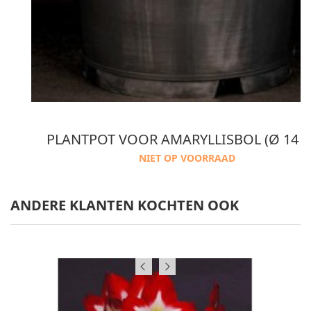
OTGROND
PLANTPOT VOOR AMARYLLISBOL (Ø 14 
NIET OP VOORRAAD
ANDERE KLANTEN KOCHTEN OOK