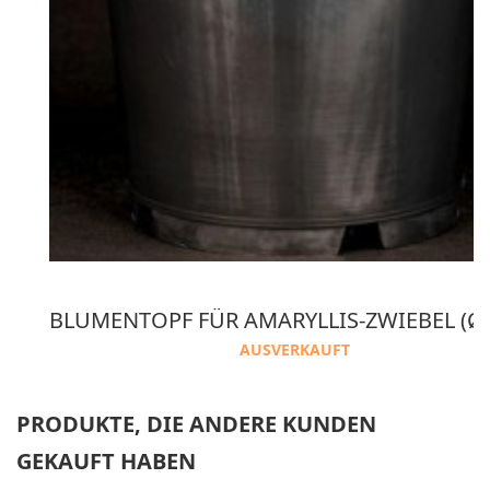
 2 VERPACKUNG AMARANTH KOKOSNUSS ERDE
AUSVERKAUFT
PRODUKTE, DIE ANDERE KUNDEN
GEKAUFT HABEN