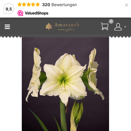
×
320
Bewertungen
9,5
0