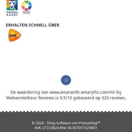
ERHALTEN SCHNELL ÜBER
De waardering van www.amaranth-amaryllis.com/nl/ bij
WebwinkelKeur Reviews
is 9.5/10 gebaseerd op 320 reviews.
© 2026 - Shop-Software von PrestaShop™
KvK: 27223824 Btw: NL007057520B01