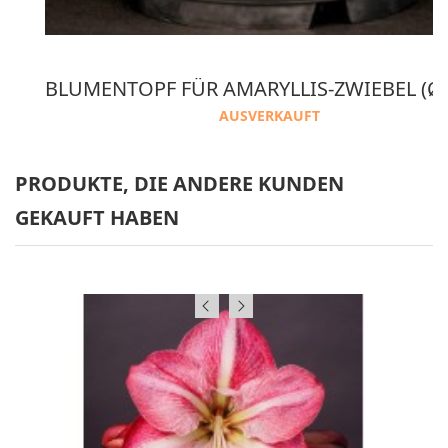
 2 VERPACKUNG AMARANTH KOKOSNUSS ERDE
AUSVERKAUFT
PRODUKTE, DIE ANDERE KUNDEN
GEKAUFT HABEN